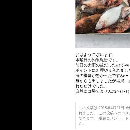
おはようございます。
水曜日の釣果報告です。
前日の大雨の後だったのでや
ポイントに無理やり入れまし
海の機嫌が悪かったですね〜
昼からも出しましたが結局、あ
れただけでした。
自然には勝てませんね〜(T-T)i
この投稿は 2018年4月27日 金曜
れました。 この投稿へのコ
できます。 現在コメント、
ん。