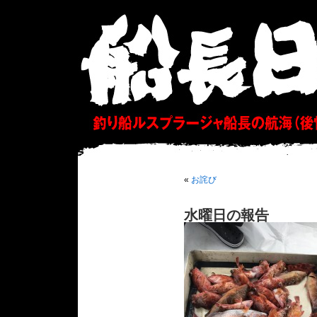
«
お詫び
水曜日の報告