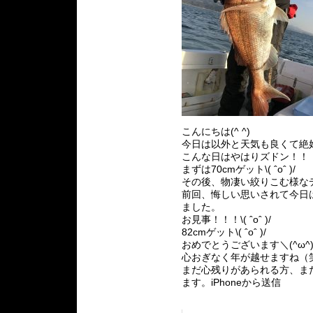
こんにちは(^ ^)
今日は以外と天気も良くて絶
こんな日はやはりズドン！！
まずは70cmゲット\( ˆoˆ )/
その後、物凄い絞りこむ様な
前回、悔しい思いされて今日
ました。
お見事！！！\( ˆoˆ )/
82cmゲット\( ˆoˆ )/
おめでとうございます＼(^ω^
心おぎなく年が越せますね（
まだ心残りがあられる方、ま
ます。iPhoneから送信