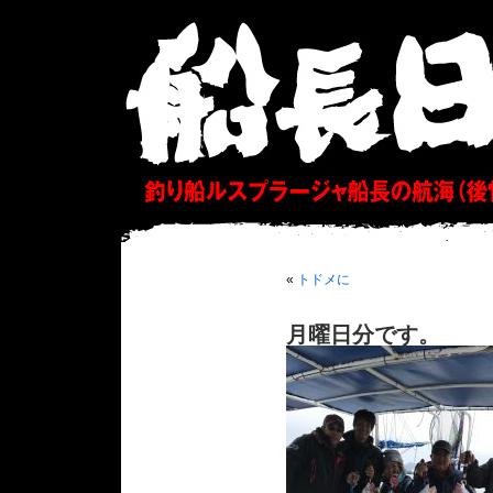
«
トドメに
月曜日分です。