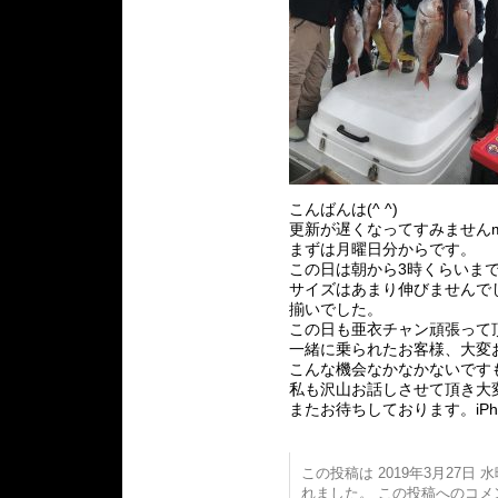
こんばんは(^ ^)
更新が遅くなってすみませんm(
まずは月曜日分からです。
この日は朝から3時くらいま
サイズはあまり伸びませんでし
揃いでした。
この日も亜衣チャン頑張って
一緒に乗られたお客様、大変
こんな機会なかなかないです
私も沢山お話しさせて頂き大
またお待ちしております。iPh
この投稿は 2019年3月27日 水曜
れました。 この投稿へのコ