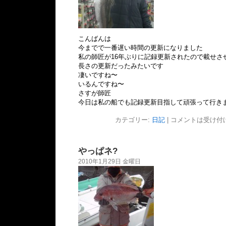
こんばんは
今までで一番遅い時間の更新になりました
私の師匠が16年ぶりに記録更新されたので載せさ
長さの更新だったみたいです
凄いですね〜
いるんですね〜
さすが師匠
今日は私の船でも記録更新目指して頑張って行き
カテゴリー:
日記
|
コメントは受け付
やっぱネ?
2010年1月29日 金曜日