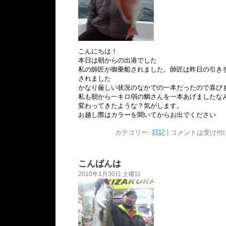
こんにちは！
本日は朝からの出港でした
私の師匠が御乗船されました。師匠は昨日の引き
されました
かなり厳しい状況のなかでの一本だったので喜び
私も朝から一キロ弱の鯛さんを一本あげました
な
変わってきたような？気がします。
お越し際はカラーを聞いてからお出でください
カテゴリー:
日記
|
コメントは受け付
こんばんは
2010年1月30日 土曜日