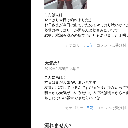
こんばんは
やっぱり今日は釣れましたよ
お日さまが今日は出ていたのでやっぱり喰いがよ
冬場はやっぱり日が照らんと駄目みたいです
結構、水深も浅めの所で当たりもありましたよ
明
カテゴリー:
日記
|
コメントは受け付
天気が
2010年1月28日 木曜日
こんにちは！
本日はまだ天気がいまいちです
友達が出港しているんですがあたりが少ないって
明日から天気がいいみたいなので私は明日から出
あしたはいい報告できたらいいな
カテゴリー:
日記
|
コメントは受け付
流れません?