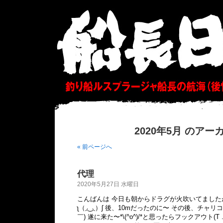
2020年5月 のアー
« 前ページへ
代理
2020年5月27日 水曜日
こんばんは 今日も朝からドラグが火吹いてまし
ʅ（◞‿◟）ʃ 後、10mだったのに〜 その後、チャ
￣) 遂に来た〜*\(^o^)/*と思ったらフックアウト(T 