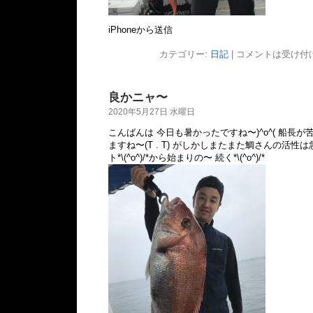
iPhoneから送信
カテゴリー:
日記
|
コメントは受け付
良かニャ〜
2020年5月27日 水曜日
こんばんは 今日も暑かったですね〜)^o^( 船長
ますね〜(T . T) がしかしまたまた鯛さんの活性は急上昇
ト*\(^o^)/*から始まりの〜 続く*\(^o^)/*