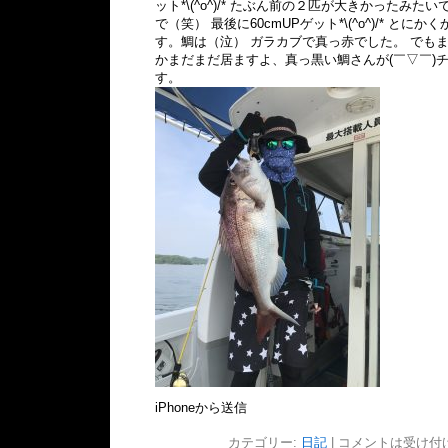
ット*\(^o^)/* たぶん前の２匹が大きかったみたいで
で（笑） 最後に60cmUPゲット*\(^o^)/* と
す。鯛は（泣） ガラカブで真っ赤でした。 でも
かまだまだ居ますよ、真っ黒い鯛さんが(￣▽￣)
す。
iPhoneから送信
カテゴリー:
日記
|
コメントは受け付