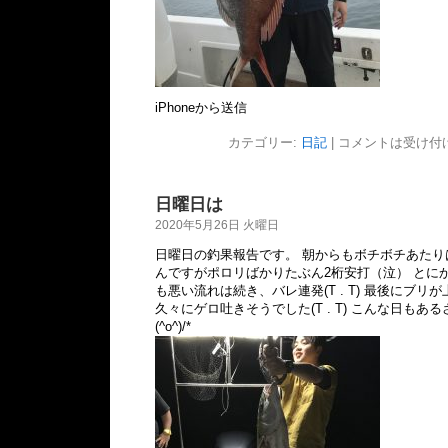
iPhoneから送信
カテゴリー:
日記
|
コメントは受け付
日曜日は
2020年5月26日 火曜日
日曜日の釣果報告です。 朝からもボチボチあた
んですがポロリばかりたぶん2桁安打（泣） とに
も悪い流れは続き、バレ連発(T . T) 最後にブリが上
久々にゲロ吐きそうでした(T . T) こんな日もあ
(^o^)/*