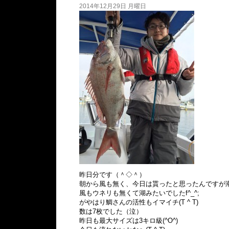
2014年12月29日 月曜日
昨日分です（＾◇＾）
朝から風も無く、今日は貰ったと思ったんですが潮が流
風もウネリも無くて湖みたいでしたf^_^;
がやはり鯛さんの活性もイマイチ(T ^ T)
数は7枚でした（泣）
昨日も最大サイズは3キロ級(^O^)