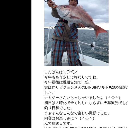
こんばんは＼(^o^)／
今年ももう少しで終わりですね。
今年最後は番組告知で（笑）
実は釣りビジョンさんのBINBINソルト#28の撮
した。
ナカジーさんいらっしゃいましたよ（＾◇＾）
初日は大時化で全く釣りにならずに天草観光でし
釣り日和でした。
まぁそんなこんなで楽しい撮影でした。
内容はお楽しみに〜（＾◇＾）
んで放送日です。