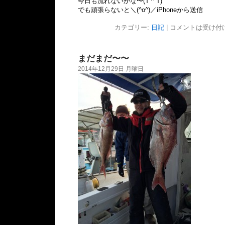
今日も流れないかな〜(T ^ T)
でも頑張らないと＼(^o^)／iPhoneから送信
カテゴリー:
日記
|
コメントは受け付
まだまだ〜〜
2014年12月29日 月曜日