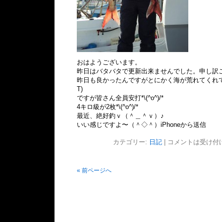
おはようございます。
昨日はバタバタで更新出来ませんでした。申し訳ござ
昨日も良かったんですがとにかく海が荒れてくれて1
T)
ですが皆さん全員安打*\(^o^)/*
4キロ級が2枚*\(^o^)/*
最近、絶好釣ｖ（＾＿＾ｖ）♪
いい感じですよ〜（＾◇＾）iPhoneから送信
カテゴリー:
日記
|
コメントは受け付
« 前ページへ