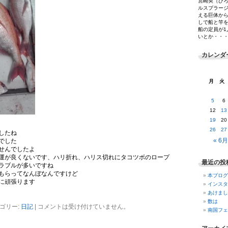
宮崎央（ひろ
ルスプラージ
える巨体か
しで船と竿
船の定員が1
いとか・・
カレンダ
月
火
5
6
12
13
19
20
26
27
したね
« 6月
でした
せんでしたよ
運が良くないです、ハリ折れ、ハリス切れにタコツボのロープ
最近の投
ラブルが多いですね
もらってなんぼなんですけど
本ブログ
に頑張ります
インスタ
あけまし
数は
ゴリー:
日記
|
コメントは受け付けていません。
南国フェ