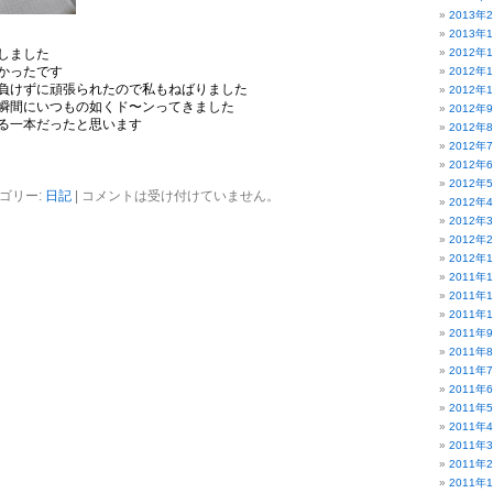
2013年
2013年
しました
2012年
かったです
2012年
負けずに頑張られたので私もねばりました
2012年
瞬間にいつもの如くド〜ンってきました
2012年
る一本だったと思います
2012年
2012年
2012年
2012年
ゴリー:
日記
|
コメントは受け付けていません。
2012年
2012年
2012年
2012年
2011年
2011年
2011年
2011年
2011年
2011年
2011年
2011年
2011年
2011年
2011年
2011年