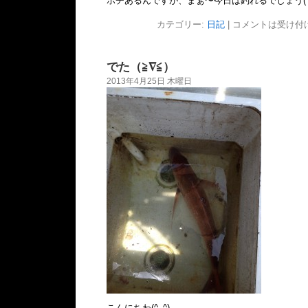
ボチあるんですが、まぁ〜今日は釣れるでしょう(^○^
カテゴリー:
日記
|
コメントは受け付
でた（≧∇≦）
2013年4月25日 木曜日
こんにちわ(^_^)