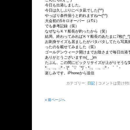
今日も出港しました。
今日は久しぶりにベタ凪でした(^^)
やっぱり条件揃うと釣れますね〜(^^)
大会初の5キロオーバー（≧∇≦）
でも参考記録（笑）
なぜならＫＹ船長が釣ったから（笑）
結局、終わってみればＫＹ船長のあたまに7枚(^_^
お刺身サイズも居ましたがバタバタしてたら写真
ったのを載せてみました（笑）
ゴールデンウィーク開けまでお陰さまで毎日出港
ありがとうございますm(_ _)m
たぶん、この間にビックリサイズが上がりそうな気
*:.。..。.:*・'(*゜▽゜*)’・*:.。. .。.:*・゜゜・
楽しみです。iPhoneから送信
カテゴリー:
日記
|
コメントは受け付
« 前ページへ