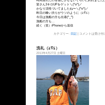
時間遅れたのを感じさせないくらいに釣れました(^_
皆さん3キロUPをゲット＼(^o^)／
かなり活性づいてましたね〜＼(^o^)／
昨日の喰い渋りがウソのように（≧∇≦）
今日は漁船の方も出港(^_^)
漁船の方も…
続く（笑）iPhoneから送信
カテゴリー:
日記
|
コメントは受け付
洗礼（≧∇≦）
2013年4月27日 土曜日