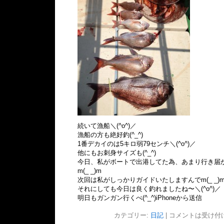
続いて漁船＼(^o^)／
漁船の方も絶好釣(^_^)
1番デカイのは5キロ弱79センチ＼(^o^)／
他にもお刺身サイズも(^_^)
今日、私がボートで出港してた為、あまり行き届
m(_ _)m
次回は私がしっかりガイドいたしますんでm(_ _)
それにしても今日は良く釣れましたね〜＼(^o^)／
明日もガンガン行くべ(^_^)iPhoneから送信
カテゴリー:
日記
|
コメントは受け付