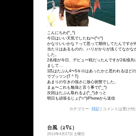
こんにちわ(^_^)
今日はいい天気でしたね〜(^○^)
かなりいいかな？って思って期待してたんですが
当たりはあるものの、ハリがかりが浅くてなかな
した。
2名様が今日、デビュー戦だったんですが2名様共
まして…
1匹はたぶん4〜5キロはあったかと思われるほど
でプッツン(T ^ T)
あまりの引きの強さに放心状態でした。
まぁ〜これも勉強と言う事で(^_^)
次回はたぶん取れるよ(^_^)きっと
明日も頑張るじょ(^○^)iPhoneから送信
カテゴリー:
日記
|
コメントは受け付
台風（≧∇≦）
2013年4月27日 土曜日