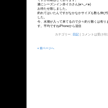
遂にシーズンイン赤イカさん(๑>◡<๑)
お待たせ致しました。
釣れてはいたんですがなかなかサイズも数も伸び
した。
今、水潮が入って来てるので少々釣り難くは有り
す。平均ですねiPhoneから送信
カテゴリー:
日記
|
コメントは受け付
« 前ページへ