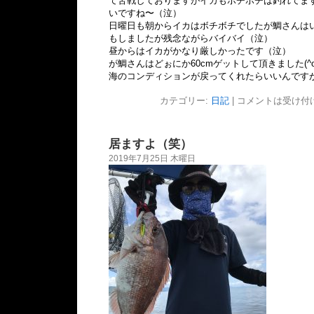
て苦戦しておりますがイカもボチボチは釣れてま
いですね〜（泣）
日曜日も朝からイカはボチボチでしたが鯛さんは
もしましたが残念ながらバイバイ（泣）
昼からはイカがかなり厳しかったです（泣）
が鯛さんはどぉにか60cmゲットして頂きました(^o
海のコンディションが戻ってくれたらいいんですがねd(
カテゴリー:
日記
|
コメントは受け付
居ますよ（笑）
2019年7月25日 木曜日