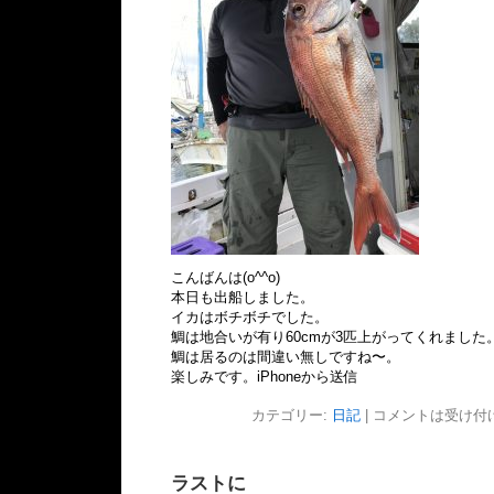
こんばんは(o^^o)
本日も出船しました。
イカはボチボチでした。
鯛は地合いが有り60cmが3匹上がってくれました
鯛は居るのは間違い無しですね〜。
楽しみです。iPhoneから送信
カテゴリー:
日記
|
コメントは受け付
ラストに