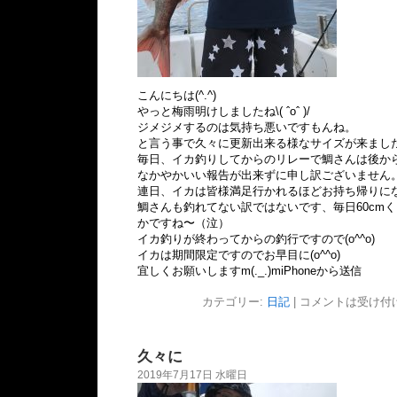
こんにちは(^.^)
やっと梅雨明けしましたね\( ˆoˆ )/
ジメジメするのは気持ち悪いですもんね。
と言う事で久々に更新出来る様なサイズが来まし
毎日、イカ釣りしてからのリレーで鯛さんは後か
なかやかいい報告が出来ずに申し訳ございません
連日、イカは皆様満足行かれるほどお持ち帰りに
鯛さんも釣れてない訳ではないです、毎日60cm
かですね〜（泣）
イカ釣りが終わってからの釣行ですので(o^^o)
イカは期間限定ですのでお早目に(o^^o)
宜しくお願いしますm(._.)miPhoneから送信
カテゴリー:
日記
|
コメントは受け付
久々に
2019年7月17日 水曜日