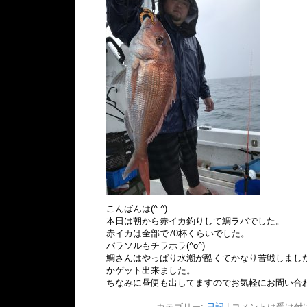
こんばんは(^ ^)
本日は朝から赤イカ釣りして鯛ラバでした。
赤イカは全部で70杯くらいでした。
パラソルもチラホラ(^o^)
鯛さんはやっぱり水潮が酷くてかなり苦戦しました
かゲット出来ました。
ちなみに昼便も出してますのでお気軽にお問い合わせ
カテゴリー:
日記
|
コメントは受け付