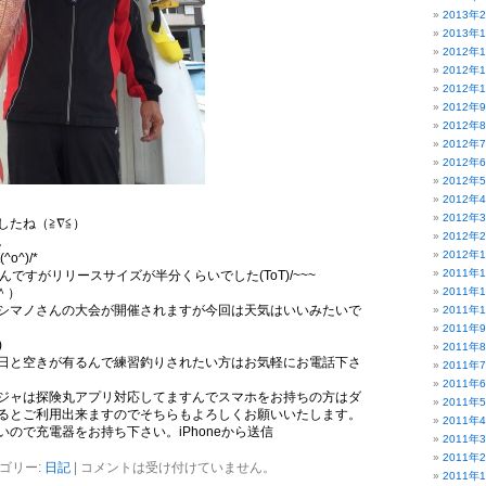
2013年
2013年
2012年
2012年
2012年
2012年
2012年
2012年
2012年
2012年
2012年
2012年
したね（≧∇≦）
2012年
。
2012年
o^)/*
2011年
んですがリリースサイズが半分くらいでした(ToT)/~~~
＾）
2011年
シマノさんの大会が開催されますが今回は天気はいいみたいで
2011年
2011年
)
2011年
日と空きが有るんで練習釣りされたい方はお気軽にお電話下さ
2011年
2011年
ジャは探険丸アプリ対応してますんでスマホをお持ちの方はダ
2011年
るとご利用出来ますのでそちらもよろしくお願いいたします。
2011年
ので充電器をお持ち下さい。iPhoneから送信
2011年
2011年
ゴリー:
日記
|
コメントは受け付けていません。
2011年