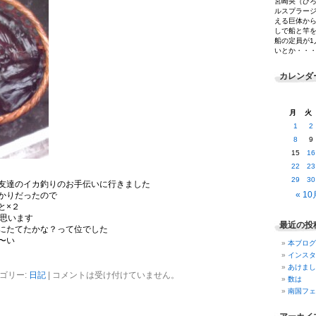
宮崎央（ひろ
ルスプラージ
える巨体か
しで船と竿
船の定員が1
いとか・・
カレンダ
月
火
1
2
8
9
15
16
22
23
29
30
友達のイカ釣りのお手伝いに行きました
« 10
かりだったので
と×２
と思います
最近の投
にたてたかな？って位でした
〜い
本ブログ
インスタ
あけまし
ゴリー:
日記
|
コメントは受け付けていません。
数は
南国フェ