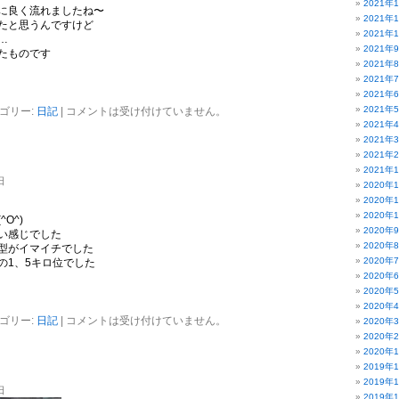
2021年
に良く流れましたね〜
2021年
たと思うんですけど
2021年
…
2021年
たものです
2021年
2021年
2021年
2021年
ゴリー:
日記
|
コメントは受け付けていません。
2021年
2021年
2021年
2021年
日
2020年
2020年
2020年
O^)
2020年
い感じでした
2020年
型がイマイチでした
2020年
の1、5キロ位でした
2020年
2020年
2020年
ゴリー:
日記
|
コメントは受け付けていません。
2020年
2020年
2020年
2019年
2019年
日
2019年