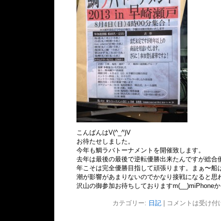
こんばんはV(^_^)V
お待たせしました。
今年も鯛ラバトーナメントを開催致します。
去年は最後の最後で逆転優勝出来たんですが総合
年こそは完全優勝目指して頑張ります。まぁ〜船
潮が影響があまりないのでかなり接戦になると思
沢山の御参加お待ちしておりますm(__)miPhone
カテゴリー:
日記
|
コメントは受け付