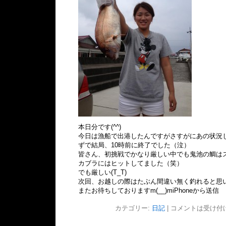
本日分です(^^)
今日は漁船で出港したんですがさすがにあの状況
ずで結局、10時前に終了でした（泣）
皆さん、初挑戦でかなり厳しい中でも鬼池の鯛は
カブラにはヒットしてました（笑）
でも厳しい(T_T)
次回、お越しの際はたぶん間違い無く釣れると思いま
またお待ちしておりますm(__)miPhoneから送信
カテゴリー:
日記
|
コメントは受け付