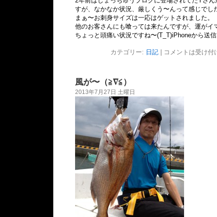
2年前はしょっちゅうブログに登場されてたYさん
すが、なかなか状況、厳しくう〜んって感じでし
まぁ〜お刺身サイズは一応はゲットされました。
他のお客さんにも喰っては来たんですが、運がイマ
ちょっと頭痛い状況ですね〜(T_T)iPhoneから送信
カテゴリー:
日記
|
コメントは受け付
風が〜（≧∇≦）
2013年7月27日 土曜日