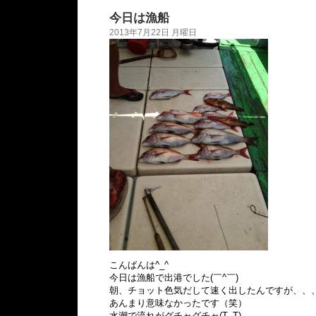
今日は漁船
2013年7月22日 月曜日
こんばんは^_^
今日は漁船で出港でした(￣^￣)ゞ
朝、チョット色気だして速く出したんですが、、
あんまり意味なかったです（笑）
水潮で流れがグチャグチャ(T_T)