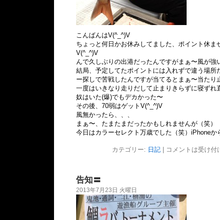
こんばんはV(^_^)V
ちょっと何日かお休みしてました、ポイント休ま
V(^_^)V
んで久しぶりの出港だったんですがまぁ〜風が強
結局、予定してたポイントには入れずで違う場所
ー探しで苦戦したんですが当てるとまぁ〜当たり
一度はいきなり走りだして止まりきらずに寝ずれ
奴はいた(爆)でもデカかった〜
その後、70弱はゲットV(^_^)V
風無かったら、、、
まぁ〜、たまたまだったかもしれませんが（笑）
今日はカラーセレクト万歳でした（笑）iPhoneか
カテゴリー:
日記
|
コメントは受け付
告知〓
2013年7月23日 火曜日