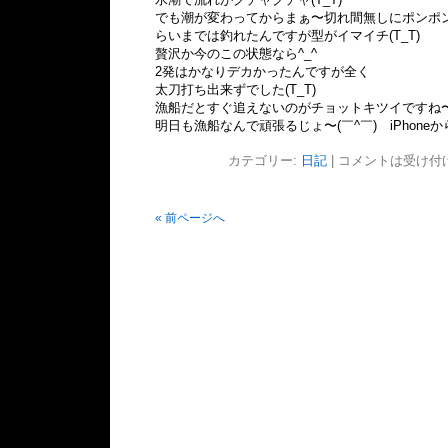
でも潮が変わってからまぁ〜切れ間無しにポンポン
らいまでは釣れたんですが型がイマイチ(T_T)
贅沢か今のこの状態なら^_^
2発はかなりデカかったんですが全く
太刀打ち出来ずでした(T_T)
漁船だとすぐ追えないのがチョットキツイですね〜(
明日も漁船なんで頑張るじょ〜(￣^￣)ゞiPhone
カテゴリー:
日記
|
コメントは受け付
« 前ページへ