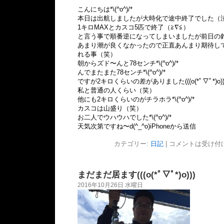
こんにちは*\(^o^)/*
本日は出航しましたが大時化で途中終了でした（
1キロMAXとカスコ5匹で終了（≧∇≦）
と言う事で順番逆になってしまいましたが前日の
あまり潮が良くなかったので正直あんまり期待し
れる事（笑）
朝からズド〜んと78センチ*\(^o^)/*
んでまたまた78センチ*\(^o^)/*
ですが2キロくらいの差がありました(((o(*ﾟ▽ﾟ*)o))
私と普通の人くらい（笑）
他にも2キロくらいのがチラホラ*\(^o^)/*
カスコは山盛り（笑）
お二人でウハウハでした*\(^o^)/*
天気次第ですね〜d(^_^o)iPhoneから送信
カテゴリー:
日記
|
コメントは受け付
まだまだ居ます(((o(*ﾟ▽ﾟ*)o)))
2016年10月26日 水曜日