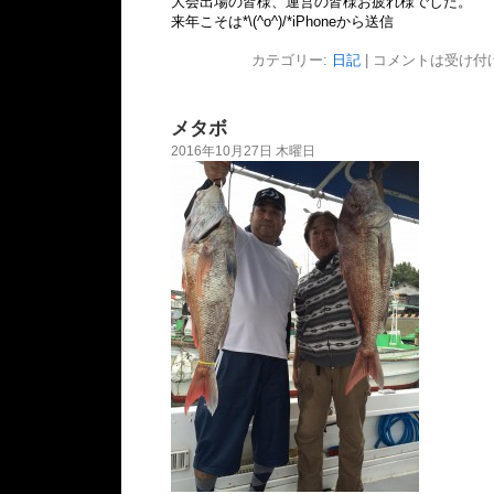
大会出場の皆様、運営の皆様お疲れ様でした。
来年こそは*\(^o^)/*iPhoneから送信
カテゴリー:
日記
|
コメントは受け付
メタボ
2016年10月27日 木曜日