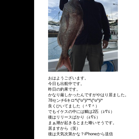
おはようございます。
今日も出航中です。
昨日の釣果です。
かなり厳しかったんですがやはり居ました。
78センチ6キロ*\(^o^)/**\(^o^)/*
良くひいてました（＾∇＾）
でもイケスの中には鯛は2匹（≧∇≦）
後はリリースばかり（≧∇≦）
まぁ潮が起きるとまた喰いそうです。
居ますから（笑）
後は天気次第かな？iPhoneから送信