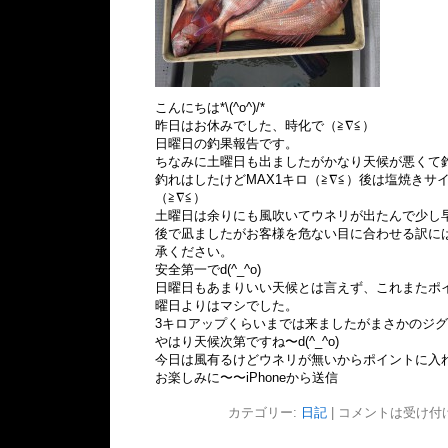
こんにちは*\(^o^)/*
昨日はお休みでした、時化で（≧∇≦）
日曜日の釣果報告です。
ちなみに土曜日も出ましたがかなり天候が悪くて
釣れはしたけどMAX1キロ（≧∇≦）後は塩焼きサ
（≧∇≦）
土曜日は余りにも風吹いてウネリが出たんで少し
後で凪ましたがお客様を危ない目に合わせる訳に
承ください。
安全第一でd(^_^o)
日曜日もあまりいい天候とは言えず、これまたポ
曜日よりはマシでした。
3キロアップくらいまでは来ましたがまさかのジ
やはり天候次第ですね〜d(^_^o)
今日は風有るけどウネリが無いからポイントに入
お楽しみに〜〜iPhoneから送信
カテゴリー:
日記
|
コメントは受け付