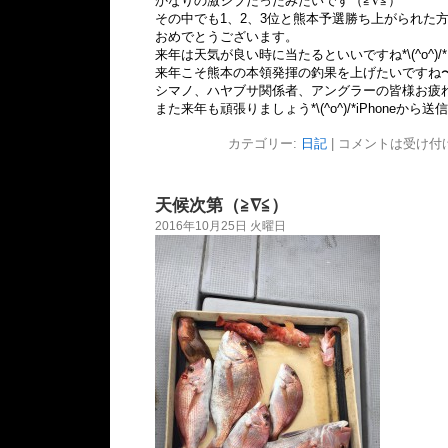
かなりの激シブだったみたいです（≧∇≦）
その中でも1、2、3位と熊本予選勝ち上がられた
おめでとうございます。
来年は天気が良い時に当たるといいですね*\(^o^)/*
来年こそ熊本の本領発揮の釣果を上げたいですね
シマノ、ハヤブサ関係者、アングラーの皆様お疲
また来年も頑張りましょう*\(^o^)/*iPhoneから送信
カテゴリー:
日記
|
コメントは受け付
天候次第（≧∇≦）
2016年10月25日 火曜日