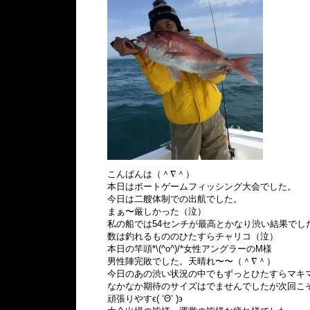
こんばんは（＾∇＾）
本日はボートゲームフィッシング大会でした。
今日は二艘体制での出航でした。
まぁ〜厳しかった（泣）
私の船では54センチが最高とかなり渋い結果でし
数は釣れるもののひたすらチャリコ（泣）
本日の竿頭*\(^o^)/*女性アングラーのM様
男性陣完敗でした。天晴れ〜〜（＾∇＾）
今日のあの渋い状況の中でもずっとひたすらマキ
なかなか期待のサイズはでませんでしたが次回こ
頑張りやすϵ( ‘Θ’ )϶