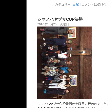
カテゴリー:
日記
|
コメントは受け付
シマノハヤブサCUP決勝
2016年10月25日 火曜日
シマノハヤブサCUP決勝が土曜日に行われました