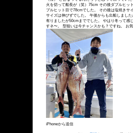
火を切って船長が（笑）75cm その後ダブルヒット
プルヒット目で78cmでした。 その後は塩焼きサ
サイズは伸びずでした。 午後からも出船しまし
有りましたが50cmまででした。 やはり冬って感
すネ〜。 型狙いは今チャンスかも？ですね。 お
iPhoneから送信