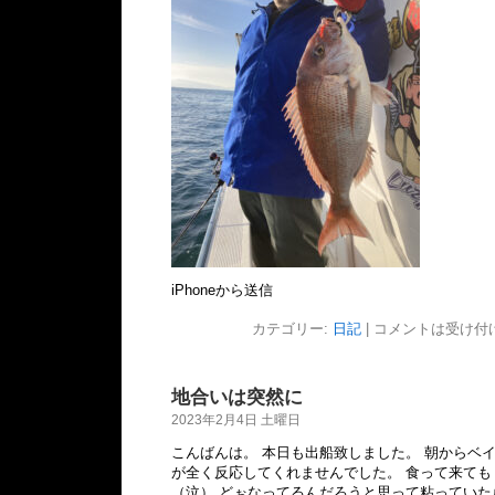
iPhoneから送信
カテゴリー:
日記
|
コメントは受け付
地合いは突然に
2023年2月4日 土曜日
こんばんは。 本日も出船致しました。 朝からベ
が全く反応してくれませんでした。 食って来ても
（泣） どぉなってるんだろうと思って粘っていたら