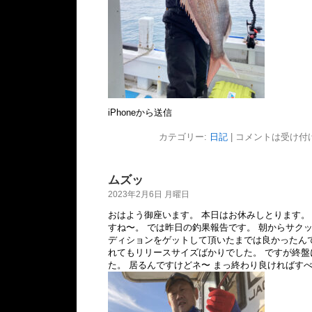
iPhoneから送信
カテゴリー:
日記
|
コメントは受け付
ムズッ
2023年2月6日 月曜日
おはよう御座います。 本日はお休みしとります。
すね〜。 では昨日の釣果報告です。 朝からサクッと
ディションをゲットして頂いたまでは良かったん
れてもリリースサイズばかりでした。 ですが終盤に
た。 居るんですけどネ〜 まっ終わり良ければす