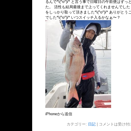
るんで*\(^o^)/* と言う事で日曜日の午前便は
た。 活性も結局最後まで上ってくれませんでした
をしっかり取って頂きました*\(^o^)/* ありがとう
でした*\(^o^)/* いつスイッチ入るかなぁ〜？
iPhoneから送信
カテゴリー:
日記
|
コメントは受け付