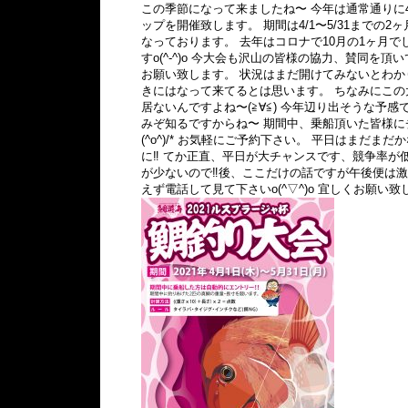
この季節になって来ましたね〜 今年は通常通りに
ップを開催致します。 期間は4/1〜5/31までの
なっております。 去年はコロナで10月の1ヶ月で
すo(^-^)o 今大会も沢山の皆様の協力、賛同を
お願い致します。 状況はまだ開けてみないとわ
きにはなって来てるとは思います。 ちなみにこの
居ないんですよね〜(≧∀≦) 今年辺り出そうな予
みぞ知るですからね〜 期間中、乗船頂いた皆様に
(^o^)/* お気軽にご予約下さい。 平日はまだま
に‼︎ てか正直、平日が大チャンスです、競争率
が少ないので‼︎後、ここだけの話ですが午後便は激アツで
えず電話して見て下さいo(^▽^)o 宜しくお願い致