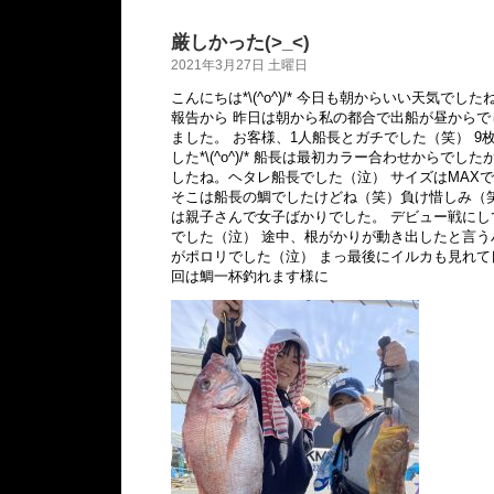
厳しかった(>_<)
2021年3月27日 土曜日
こんにちは*\(^o^)/* 今日も朝からいい天気でし
報告から 昨日は朝から私の都合で出船が昼から
ました。 お客様、1人船長とガチでした（笑） 9
した*\(^o^)/* 船長は最初カラー合わせからで
したね。ヘタレ船長でした（泣） サイズはMAXで
そこは船長の鯛でしたけどね（笑）負け惜しみ（笑
は親子さんで女子ばかりでした。 デビュー戦に
でした（泣） 途中、根がかりが動き出したと言
がポロリでした（泣） まっ最後にイルカも見れて良かった
回は鯛一杯釣れます様に