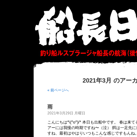
2021年3月 のアー
« 前ページへ
雨
2021年3月29日 月曜日
こんにちは*\(^o^)/* 本日も出船中です。 春は
アーには我慢の時期ですね〜（泣） 餌は一足先
すね、最初はやはりいつもこんな感じですもんね