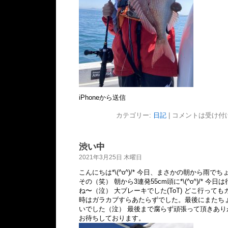
iPhoneから送信
カテゴリー:
日記
|
コメントは受け付
渋い中
2021年3月25日 木曜日
こんにちは*\(^o^)/* 今日、まさかの朝から雨
その（笑） 朝から3連発55cm頭に*\(^o^)/* 
ね〜（泣） 大ブレーキでした(ToT) どこ行って
時はガラカブすらあたらずでした。最後にまたち
いでした（泣） 最後まで腐らず頑張って頂きあり
お待ちしております。