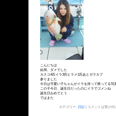
こんにちは
結局、ダメでした
カスコ4匹イラ3匹ヒラメ1匹あとガラカブ
参りました
今日は可愛い子ちゃんがイラを持って映ってる写
この子今日、誕生日だったのに
イラでゴメンね
誕生日おめでとう
ではまた
カテゴリー:
日記
|
コメントは受け付