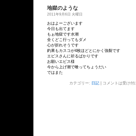
地獄のような
2011年9月6日 火曜日
おはよーございます
今日も出てます
もぉ地獄です
水潮
全くどこ行ってもダメ
心が折れそうです
釣果もカスコが4枚ほど
とにかく強裂です
エビスさんに祈るばかりです
お願いエビス様
今から上げ潮で喰ってちょうだい
ではまた
カテゴリー:
日記
|
コメントは受け付