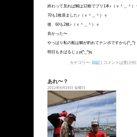
終わって見れば鯛は12枚でブリ1本♪（ｖ＾＿＾）
70も1枚居ました♪（ｖ＾＿＾）ｖ
後、60も2枚♪（ｖ＾＿＾）ｖ
良かった〜
やっぱり私の船は鯛が釣れてナンボですから(^_^)
明日もきばるじょp(^_^)q
カテゴリー:
日記
|
コメントは受け付
あれ〜？
2012年8月24日 金曜日