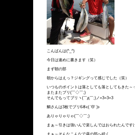
こんばんは(^_^)
今日は速めに書きます（笑）
まず朝の部
朝からはえっ？ジギングって感じでした（笑）
いつものポイントは落としても落としてもきた～っと
またまたブリ(￣◇￣;)
そんでもってブリヽ(￣д￣;)ノ=3=3=3
鯛さんは3枚でブリ6本ϵ( ‘Θ’ )϶
ありゃりゃりゃ(￣◇￣;)
まぁ～引きは強いんで楽しんではおられたんです
まぁ～そんなこんなで昼の部へ続く