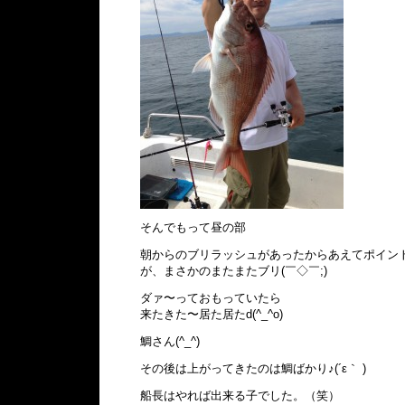
そんでもって昼の部
朝からのブリラッシュがあったからあえてポイン
が、まさかのまたまたブリ(￣◇￣;)
ダァ〜っておもっていたら
来たきた〜居た居たd(^_^o)
鯛さん(^_^)
その後は上がってきたのは鯛ばかり♪(´ε｀ )
船長はやれば出来る子でした。（笑）