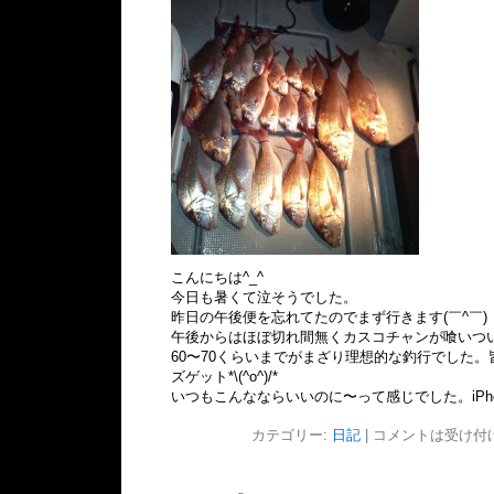
こんにちは^_^
今日も暑くて泣そうでした。
昨日の午後便を忘れてたのでまず行きます(￣^￣)
午後からはほぼ切れ間無くカスコチャンが喰いつ
60〜70くらいまでがまざり理想的な釣行でした
ズゲット*\(^o^)/*
いつもこんなならいいのに〜って感じでした。iPh
カテゴリー:
日記
|
コメントは受け付