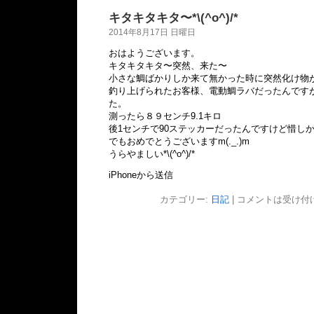
キタキタキタ〜*\(^o^)/*
2014年8月17日 日曜日
おはようございます。
キタキタキタ〜突然、来た〜
小さな鯛ばかりしか来て無かった時に突然化け物が
釣り上げられたお客様、電動鯛ラバだったんです
た。
測ったら８９センチ9.1キロ
後1センチで90ステッカーだったんですけど惜しかったで
でもおめでとうございますm(._.)m
うらやましい*\(^o^)/*
iPhoneから送信
カテゴリー:
日記
|
コメントは受け付