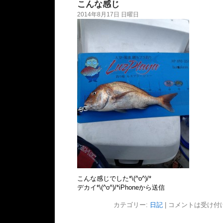
こんな感じ
2014年8月17日 日曜日
こんな感じでした*\(^o^)/*
デカイ*\(^o^)/*iPhoneから送信
カテゴリー:
日記
|
コメントは受け付