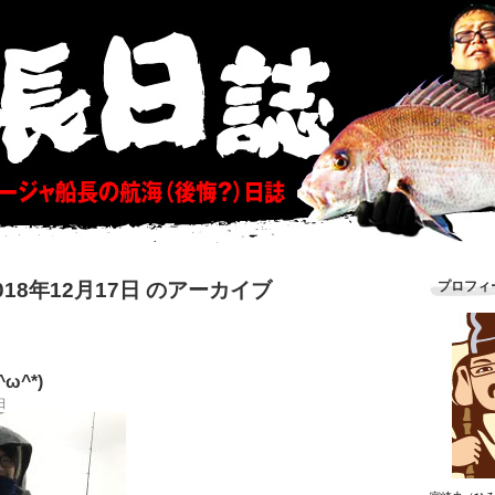
018年12月17日 のアーカイブ
プロフィ
ω^*)
日